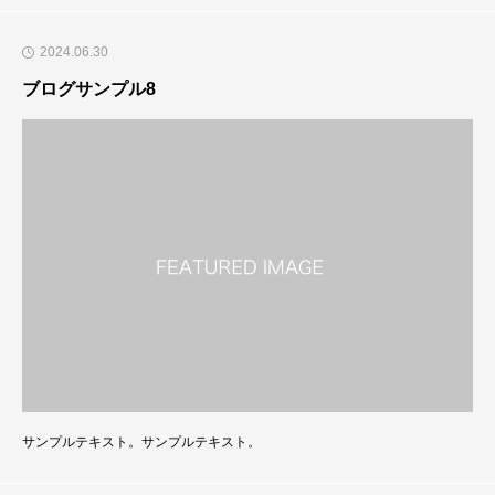
2024.06.30
ブログサンプル8
サンプルテキスト。サンプルテキスト。