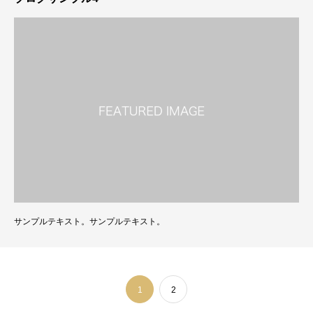
サンプルテキスト。サンプルテキスト。
1
2