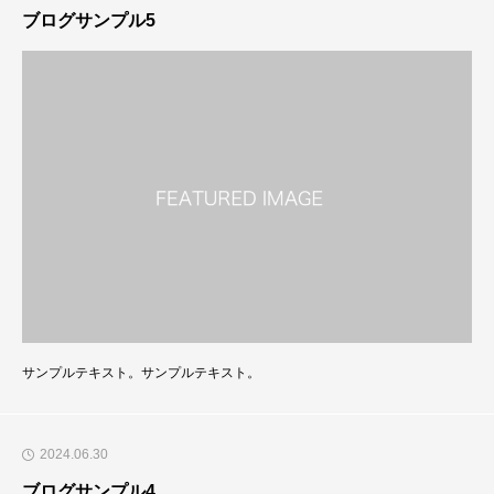
ブログサンプル5
サンプルテキスト。サンプルテキスト。
2024.06.30
ブログサンプル4